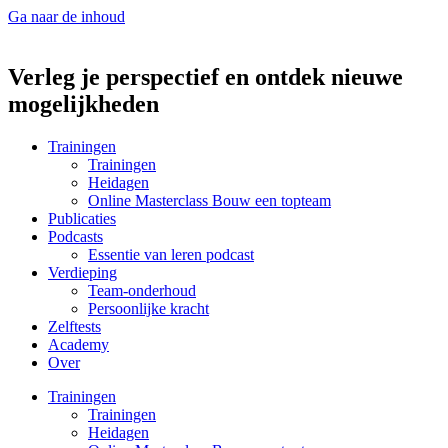
Ga naar de inhoud
Verleg je perspectief en ontdek nieuwe
mogelijkheden
Trainingen
Trainingen
Heidagen
Online Masterclass Bouw een topteam
Publicaties
Podcasts
Essentie van leren podcast
Verdieping
Team-onderhoud
Persoonlijke kracht
Zelftests
Academy
Over
Trainingen
Trainingen
Heidagen